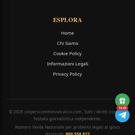
ESPLORA
Home
Chi Siamo
Cookie Policy
Informazioni Legali
Privacy Policy
14:45
© 2026 sitiperscommessecalcio.com. Tutti i diritti riservati.
Testata giornalistica indipendente.
Numero Verde Nazionale per problemi legati al gioco
d'azzardo:
800 558 822